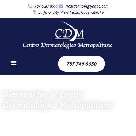
787-620-8999
ricardor984@yahoo.com
Edificio City View Plaza, Guaynabo, PR
787-749-9650
Bienvenidos al Centro
Dermatológico Metropolitano
Somos un centro dermatológico integral donde mejoramos
la salud y la belleza de la piel tanto de Adultos como de
Niños.