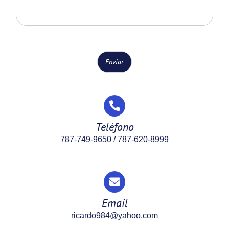
n
*
a
o
j
e
Enviar
Teléfono
787-749-9650
/
787-620-8999
Email
ricardo984@yahoo.com